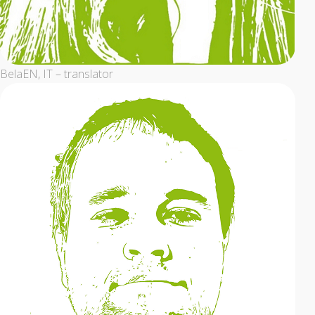
Bela
EN, IT – translator