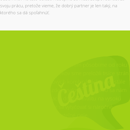
svoju prácu, pretože vieme, že dobrý partner je len taký, na
ktorého sa dá spoľahnúť.
NEUSTÁLE RASTIEME
Na trhu s prekladmi a tlmočením pôsobíme od roku
2006. Počas týchto pár rokov sme preložili tisíce strán
v najrôznejších jazykových kombináciách a neustále
pracovali na svojom zdokonaľovaní. Podarilo sa nám
zefektívniť našu prácu, doviesť kvalitu na vysokú
úroveň a naučili sme sa vytyčovať si náročné, no
dosiahnuteľné ciele.