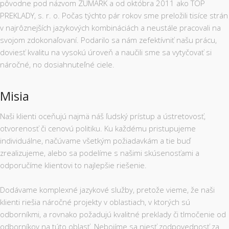
pôvodne pod názvom ZUMARK a od októbra 2011 ako TOP
PREKLADY, s. r. o. Počas týchto pár rokov sme preložili tisíce strán
v najrôznejších jazykových kombináciách a neustále pracovali na
svojom zdokonaľovaní. Podarilo sa nám zefektívniť našu prácu,
doviesť kvalitu na vysokú úroveň a naučili sme sa vytyčovať si
náročné, no dosiahnuteľné ciele.
Misia
Naši klienti oceňujú najmä náš ľudský prístup a ústretovosť,
otvorenosť či cenovú politiku. Ku každému pristupujeme
individuálne, načúvame všetkým požiadavkám a tie buď
zrealizujeme, alebo sa podelíme s našimi skúsenosťami a
odporučíme klientovi to najlepšie riešenie.
Dodávame komplexné jazykové služby, pretože vieme, že naši
klienti riešia náročné projekty v oblastiach, v ktorých sú
odborníkmi, a rovnako požadujú kvalitné preklady či tlmočenie od
odborníkov na túto oblasť. Nebojíme sa niesť zodpovednosť za