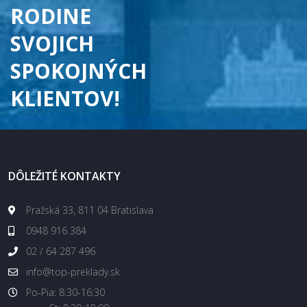
RODINE
SVOJICH
SPOKOJNÝCH
KLIENTOV!
DÔLEŽITÉ KONTAKTY
Pražská 33, 811 04 Bratislava
0948 916 384
02 / 64 287 496
info@top-preklady.sk
Po-Pia: 8:30-16:30