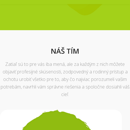
NÁŠ TÍM
Zatiaľ sú to pre vás iba mená, ale za každým z nich môžete
objaviť profesijné skúsenosti, zodpovedný a rodinný prístup a
ochotu urobiť všetko pre to, aby čo najviac porozumeli vašim
potrebám, navrhli vám správne riešenia a spoločne dosiahli váš
cieľ.