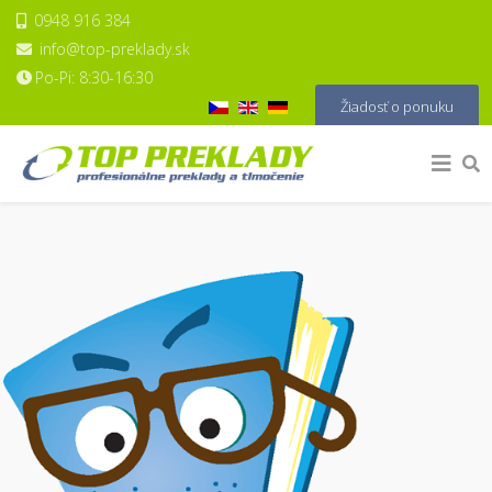
0948 916 384
info@top-preklady.sk
Po-Pi: 8:30-16:30
Vyberte váš jazyk
Žiadosť o ponuku