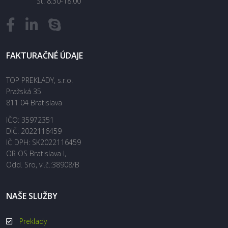
St: 8:30-18:00
FAKTURAČNÉ ÚDAJE
TOP PREKLADY, s.r.o.
Pražská 35
811 04 Bratislava
IČO: 35972351
DIČ: 2022116459
IČ DPH: SK2022116459
OR OS Bratislava I,
Odd. Sro, vl.č.:38908/B
NAŠE SLUŽBY
Preklady