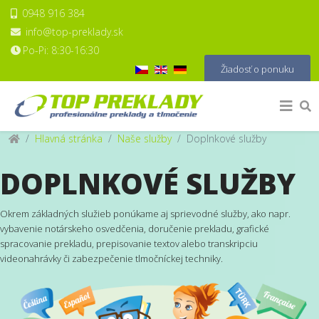
0948 916 384
info@top-preklady.sk
Po-Pi: 8:30-16:30
Vyberte váš jazyk
Žiadosť o ponuku
Hlavná stránka
Naše služby
Doplnkové služby
DOPLNKOVÉ SLUŽBY
Okrem základných služieb ponúkame aj sprievodné služby, ako napr.
vybavenie notárskeho osvedčenia, doručenie prekladu, grafické
spracovanie prekladu, prepisovanie textov alebo transkripciu
videonahrávky či zabezpečenie tlmočníckej techniky.