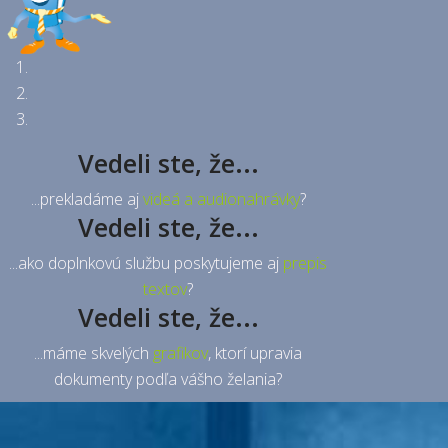
Vedeli ste, že...
...prekladáme aj
videá a audionahrávky
?
Vedeli ste, že...
...ako doplnkovú službu poskytujeme aj
prepis
textov
?
Vedeli ste, že...
...máme skvelých
grafikov
, ktorí upravia
dokumenty podľa vášho želania?