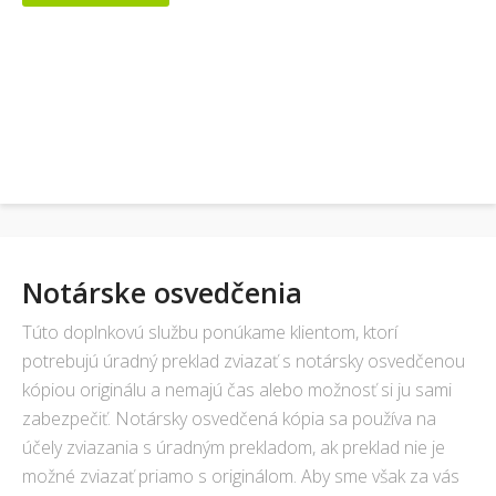
Notárske osvedčenia
Túto doplnkovú službu ponúkame klientom, ktorí
potrebujú úradný preklad zviazať s notársky osvedčenou
kópiou originálu a nemajú čas alebo možnosť si ju sami
zabezpečiť. Notársky osvedčená kópia sa používa na
účely zviazania s úradným prekladom, ak preklad nie je
možné zviazať priamo s originálom. Aby sme však za vás