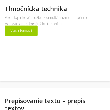
Tlmočnícka technika
Ako doplnkovú službu k simultánnemu tlmočeniu
poskytujeme tlmočnícku techniku.
Viac informácií
Prepisovanie textu – prepis
textov