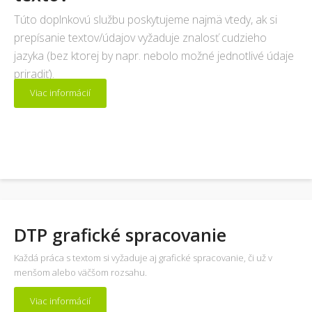
Túto doplnkovú službu poskytujeme najmä vtedy, ak si
prepísanie textov/údajov vyžaduje znalosť cudzieho
jazyka (bez ktorej by napr. nebolo možné jednotlivé údaje
priradiť).
Viac informácií
DTP grafické spracovanie
Každá práca s textom si vyžaduje aj grafické spracovanie, či už v
menšom alebo väčšom rozsahu.
Viac informácií