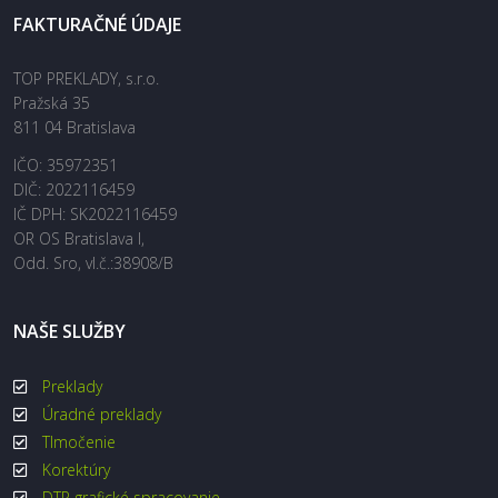
FAKTURAČNÉ ÚDAJE
TOP PREKLADY, s.r.o.
Pražská 35
811 04 Bratislava
IČO: 35972351
DIČ: 2022116459
IČ DPH: SK2022116459
OR OS Bratislava I,
Odd. Sro, vl.č.:38908/B
NAŠE SLUŽBY
Preklady
Úradné preklady
Tlmočenie
Korektúry
DTP grafické spracovanie