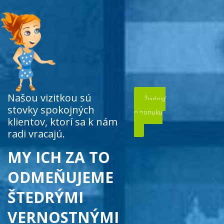
Našou vizitkou sú
Žiadosť
stovky spokojných
o ponuku
klientov, ktorí sa k nám
radi vracajú.
MY ICH ZA TO
ODMEŇUJEME
ŠTEDRÝMI
VERNOSTNÝMI