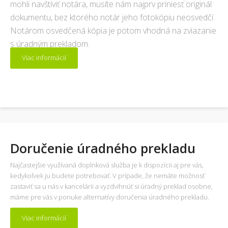
mohli navštíviť notára, musíte nám najprv priniesť originál
dokumentu, bez ktorého notár jeho fotokópiu neosvedčí.
Notárom osvedčená kópia je potom vhodná na zviazanie
s úradným prekladom.
Viac informácií
Doručenie úradného prekladu
Najčastejšie využívaná doplnková služba je k dispozícii aj pre vás,
kedykoľvek ju budete potrebovať. V prípade, že nemáte možnosť
zastaviť sa u nás v kancelárii a vyzdvihnúť si úradný preklad osobne,
máme pre vás v ponuke alternatívy doručenia úradného prekladu.
Viac informácií